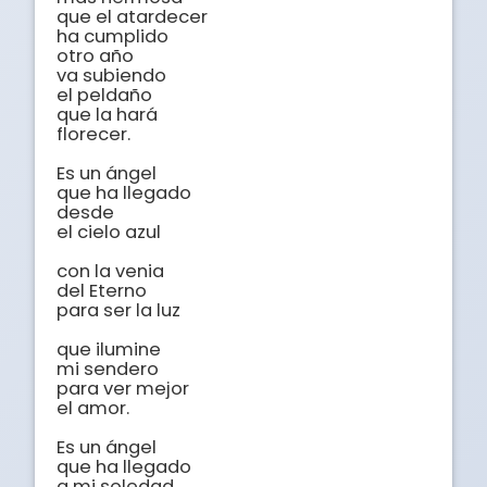
que el atardecer

ha cumplido

otro año

va subiendo

el peldaño

que la hará

florecer.

Es un ángel

que ha llegado

desde

el cielo azul

con la venia

del Eterno

para ser la luz

que ilumine

mi sendero

para ver mejor

el amor.

Es un ángel

que ha llegado

a mi soledad
