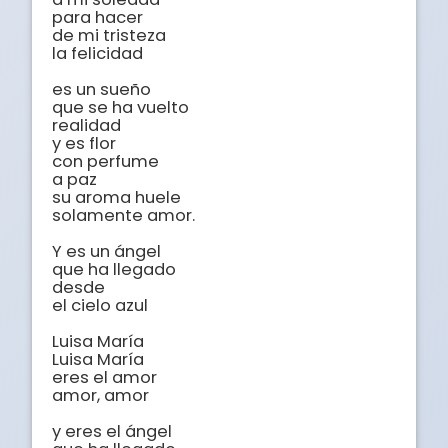
para hacer

de mi tristeza

la felicidad

es un sueño

que se ha vuelto

realidad

y es flor

con perfume

a paz

su aroma huele

solamente amor.

Y es un ángel

que ha llegado

desde

el cielo azul

Luisa María

Luisa María

eres el amor

amor, amor

y eres el ángel
