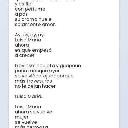
y es flor

con perfume

a paz

su aroma huele

solamente amor.

Ay, ay, ay, ay,

Luisa María

ahora

es que empezó

a crecer

traviesa inquieta y guapaun 

poco másque ayer

se volviócorajudaporque

más travesuras

no le dejan hacer

Luisa María.

Luisa María

ahora se vuelve

mujer

se vuelve

más hermosa
