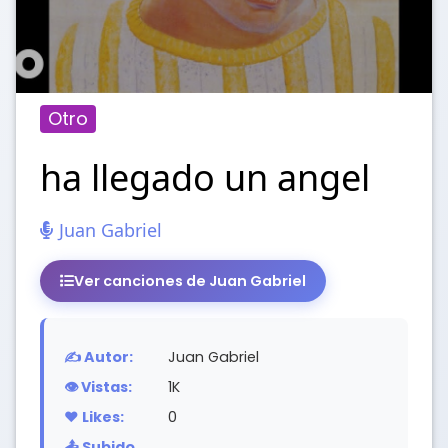
Otro
ha llegado un angel
Juan Gabriel
Ver canciones de Juan Gabriel
✍️ Autor:
Juan Gabriel
👁️ Vistas:
1K
❤️ Likes:
0
📤 Subido