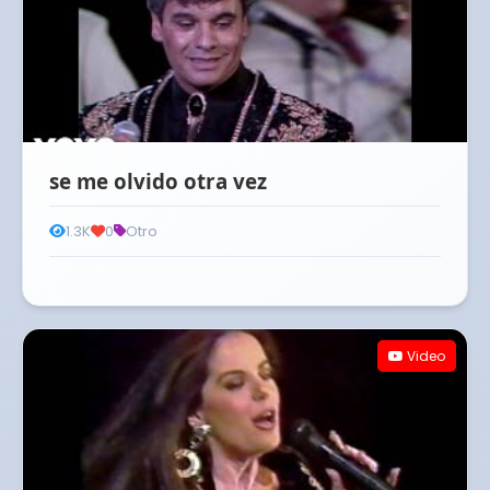
se me olvido otra vez
1.3K
0
Otro
Video