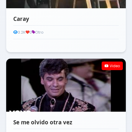
Caray
3.2K
0
Otro
Video
Se me olvido otra vez