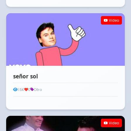
Video
señor sol
1.5K
0
Otro
Video