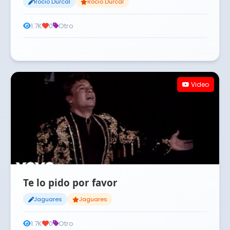
Rocio Durcal
Rocio Durcal
1.7K
0
Otro
Video
Te lo pido por favor
Jaguares
Jaguares
1.7K
0
Otro