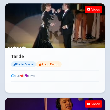
Video
Tarde
Rocio Durcal
Rocio Durcal
1.7K
0
Otro
Video