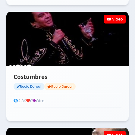
Video
Costumbres
Rocio Durcal
Rocio Durcal
2.3K
0
Otro