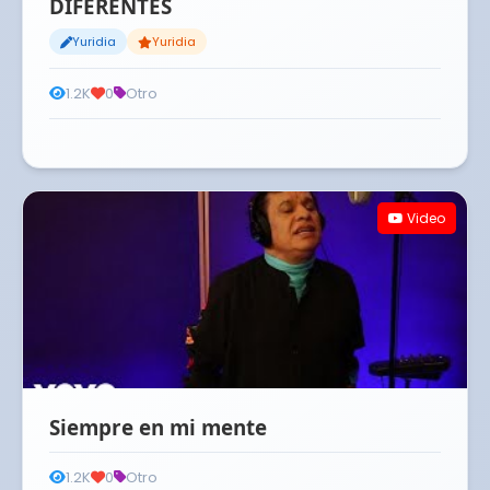
DIFERENTES
Yuridia
Yuridia
1.2K
0
Otro
Video
Siempre en mi mente
1.2K
0
Otro