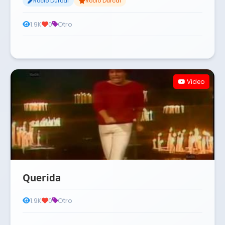
Rocio Durcal
Rocio Durcal
1.9K
0
Otro
Video
Querida
1.9K
0
Otro