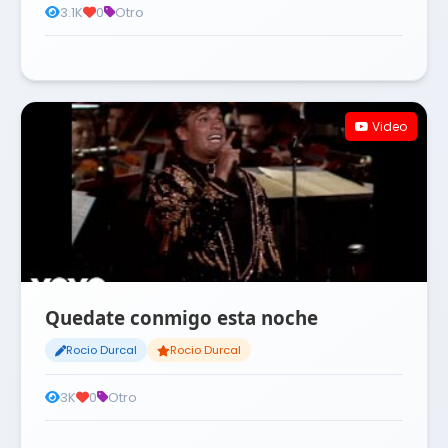
3.1K
0
Otro
Video
Quedate conmigo esta noche
Rocio Durcal
Rocio Durcal
3K
0
Otro