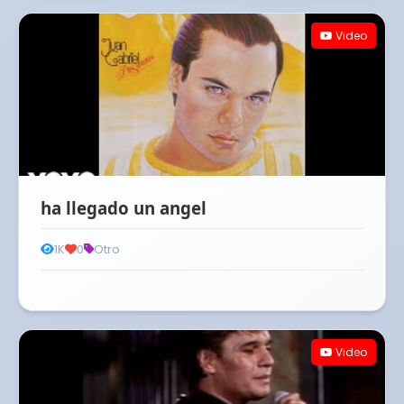
Video
ha llegado un angel
1K
0
Otro
Video