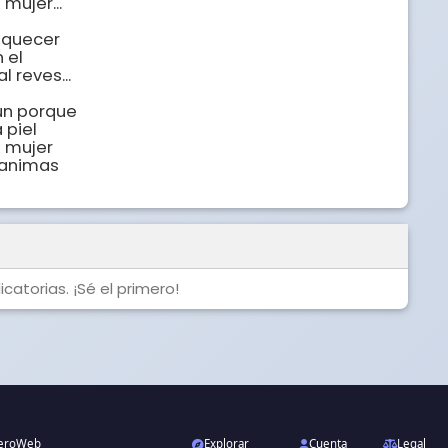
ujer...

quecer

el 

reves...

n porque

piel

 mujer

 animas

catorias. ¡Sé el primero!
neroWeb
Explorar
Cuenta
Legal