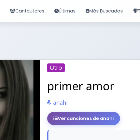
Cantautores
Últimas
Más Buscadas
Otro
primer amor
anahi
Ver canciones de anahi