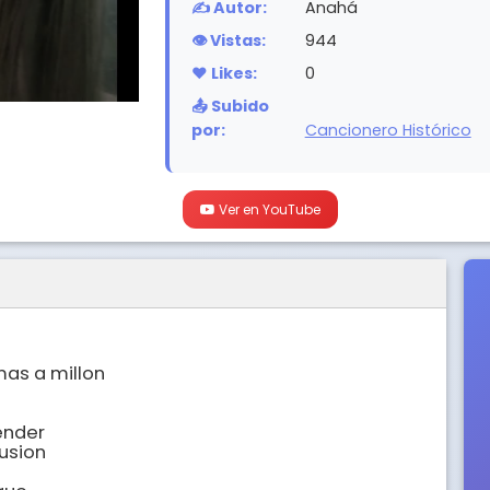
✍️ Autor:
Anahá
👁️ Vistas:
944
❤️ Likes:
0
📤 Subido
por:
Cancionero Histórico
Ver en YouTube
as a millon

nder

usion
