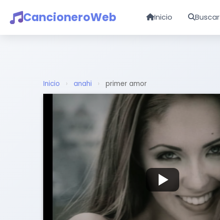
CancioneroWeb
Inicio
Buscar
Inicio
›
anahi
›
primer amor