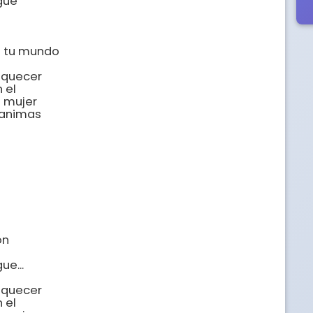
ue 

 tu mundo

quecer

el 

mujer 

 animas

n

e...

quecer

el 
