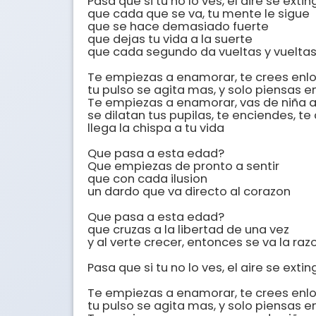
Pasa que si tu no lo ves, el aire se exting
que cada que se va, tu mente le sigue

que se hace demasiado fuerte

que dejas tu vida a la suerte 

que cada segundo da vueltas y vueltas
Te empiezas a enamorar, te crees enlo
tu pulso se agita mas, y solo piensas en 
Te empiezas a enamorar, vas de niña a 
se dilatan tus pupilas, te enciendes, te
llega la chispa a tu vida

Que pasa a esta edad?

Que empiezas de pronto a sentir 

que con cada ilusion

un dardo que va directo al corazon

Que pasa a esta edad?

que cruzas a la libertad de una vez

y al verte crecer, entonces se va la razo
Pasa que si tu no lo ves, el aire se extingu
Te empiezas a enamorar, te crees enlo
tu pulso se agita mas, y solo piensas en 