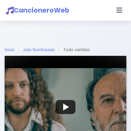
CancioneroWeb
Inicio
›
Julio Numhauser
›
Todo cambia