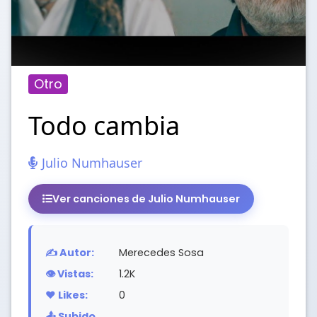
Otro
Todo cambia
Julio Numhauser
Ver canciones de Julio Numhauser
✍️ Autor:
Merecedes Sosa
👁️ Vistas:
1.2K
❤️ Likes:
0
📤 Subido