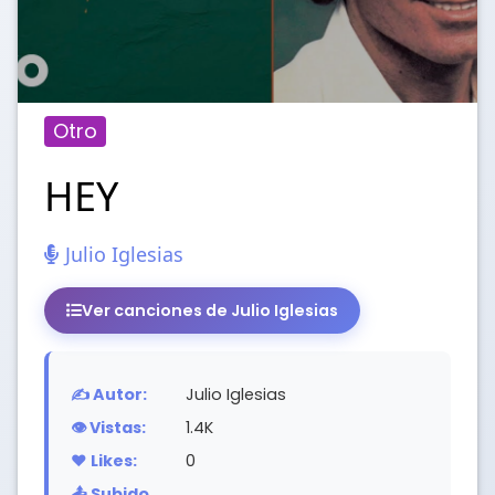
Otro
HEY
Julio Iglesias
Ver canciones de Julio Iglesias
✍️ Autor:
Julio Iglesias
👁️ Vistas:
1.4K
❤️ Likes:
0
📤 Subido