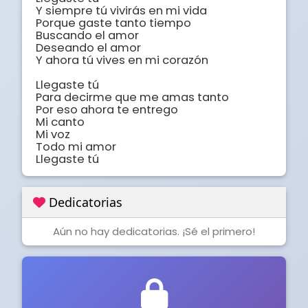
Y siempre tú vivirás en mi vida

Porque gaste tanto tiempo

Buscando el amor

Deseando el amor

Y ahora tú vives en mi corazón

Llegaste tú

Para decirme que me amas tanto

Por eso ahora te entrego

Mi canto

Mi voz

Todo mi amor

Llegaste tú
Dedicatorias
Aún no hay dedicatorias. ¡Sé el primero!