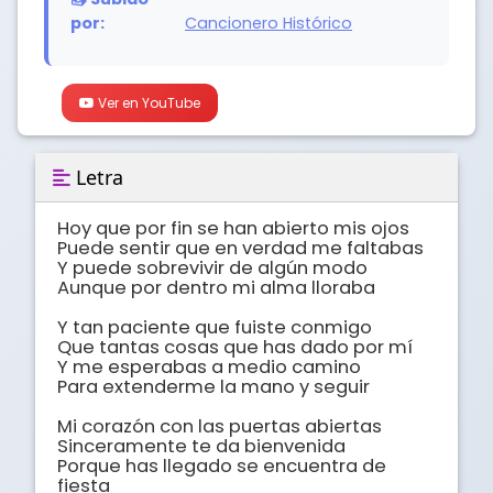
por:
Cancionero Histórico
Ver en YouTube
Letra
Hoy que por fin se han abierto mis ojos

Puede sentir que en verdad me faltabas

Y puede sobrevivir de algún modo

Aunque por dentro mi alma lloraba

Y tan paciente que fuiste conmigo

Que tantas cosas que has dado por mí

Y me esperabas a medio camino

Para extenderme la mano y seguir

Mi corazón con las puertas abiertas

Sinceramente te da bienvenida

Porque has llegado se encuentra de 
fiesta
