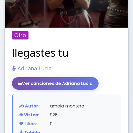
Otro
llegastes tu
Adriana Lucia
Ver canciones de Adriana Lucia
✍️ Autor:
amaia montero
👁️ Vistas:
926
❤️ Likes:
0
📤 Subido