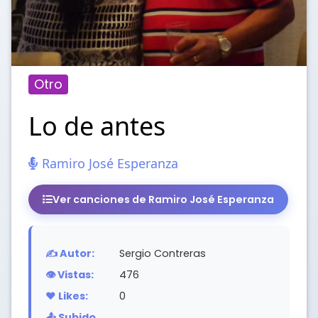
Otro
Lo de antes
Ramiro José Esperanza
Ver canciones de Ramiro José Esperanza
✍️ Autor:
Sergio Contreras
👁️ Vistas:
476
❤️ Likes:
0
📤 Subido