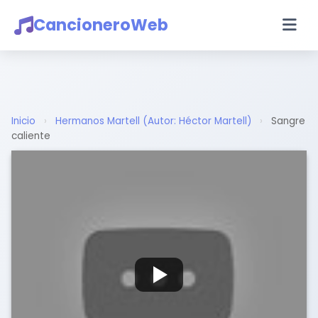
CancioneroWeb
Inicio
›
Hermanos Martell (Autor: Héctor Martell)
›
Sangre
caliente