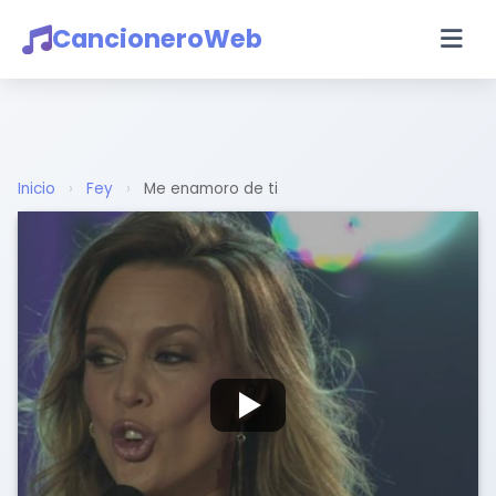
CancioneroWeb
Inicio
›
Fey
›
Me enamoro de ti