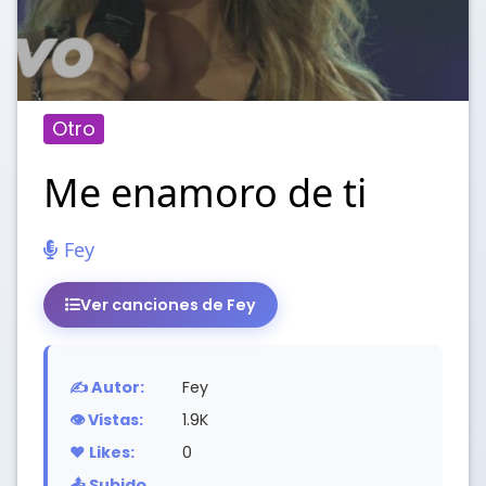
Otro
Me enamoro de ti
Fey
Ver canciones de Fey
✍️ Autor:
Fey
👁️ Vistas:
1.9K
❤️ Likes:
0
📤 Subido