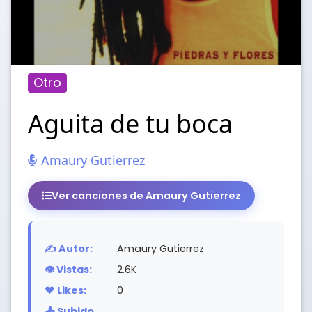
Otro
Aguita de tu boca
Amaury Gutierrez
Ver canciones de Amaury Gutierrez
✍️ Autor:
Amaury Gutierrez
👁️ Vistas:
2.6K
❤️ Likes:
0
📤 Subido