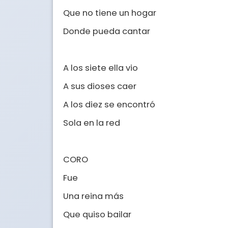
Que no tiene un hogar

Donde pueda cantar

A los siete ella vio

A sus dioses caer

A los diez se encontró

Sola en la red

CORO

Fue

Una reina más

Que quiso bailar
