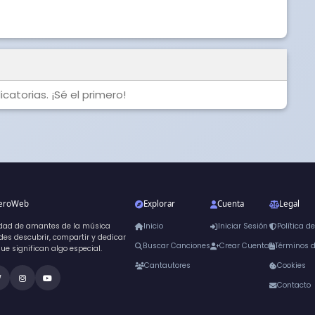
catorias. ¡Sé el primero!
neroWeb
Explorar
Cuenta
Legal
dad de amantes de la música
Inicio
Iniciar Sesión
Política d
es descubrir, compartir y dedicar
Buscar Canciones
Crear Cuenta
Términos 
que significan algo especial.
Cantautores
Cookies
Contacto