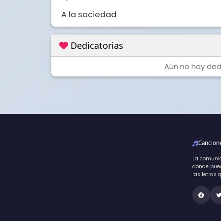
A la sociedad
Dedicatorias
Aún no hay dedi
Cancio
La comuni
donde pued
las letras 