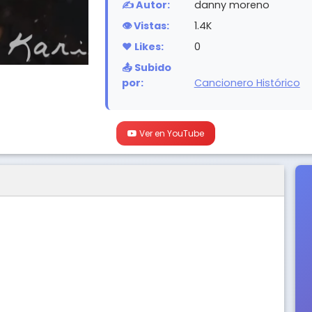
✍️ Autor:
danny moreno
👁️ Vistas:
1.4K
❤️ Likes:
0
📤 Subido
por:
Cancionero Histórico
Ver en YouTube