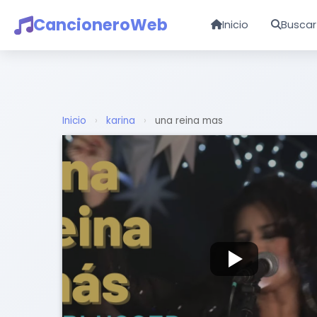
CancioneroWeb
Inicio
Buscar
Inicio
›
karina
›
una reina mas