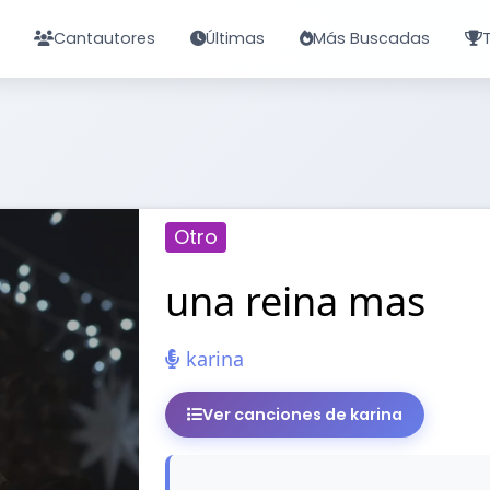
Cantautores
Últimas
Más Buscadas
Otro
una reina mas
karina
Ver canciones de karina