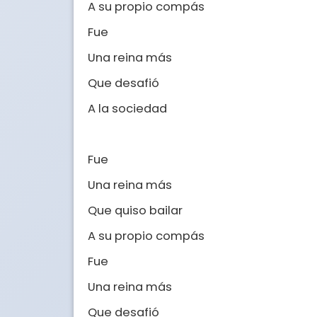
A su propio compás

Fue

Una reina más

Que desafió

A la sociedad

Fue

Una reina más

Que quiso bailar

A su propio compás

Fue

Una reina más

Que desafió
