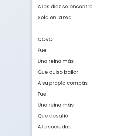
A los diez se encontró

Sola en la red

CORO

Fue

Una reina más

Que quiso bailar

A su propio compás

Fue

Una reina más

Que desafió

A la sociedad
