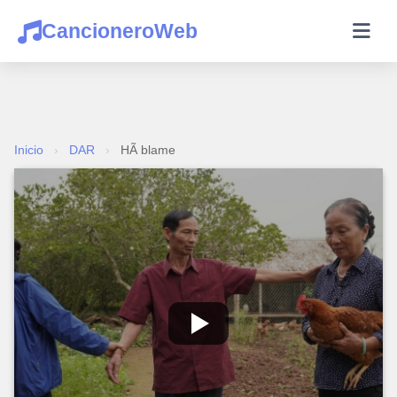
CancioneroWeb
Inicio
›
DAR
›
HÃ blame