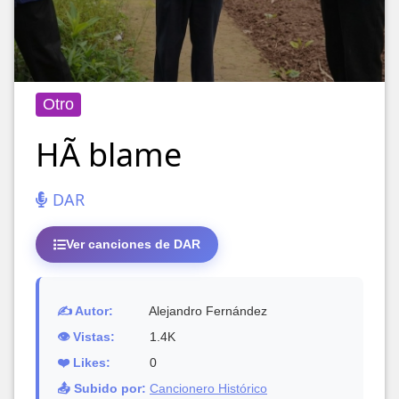
Otro
HÃ blame
DAR
Ver canciones de DAR
✍️ Autor:
Alejandro Fernández
👁️ Vistas:
1.4K
❤️ Likes:
0
📤 Subido por:
Cancionero Histórico