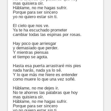
mas quisiera oír.

Háblame, no me hagas sufrir.

Porque para ser sincero

yo no quiero estar sin ti.

El cielo que nos ve.

Ya te ha escuchado prometer

cambiar todas las espinas por rosas.

Hay poco que arriesgar

y demasiado que perder.

Y mientras piensas

el tiempo se agota.

Hasta esa puerta arrastraré mis pies

nada harás, nada ya lo sé.

Y lo que más me hiere es entender

como muere lo que una vez soñé.

Háblame, no me dejes ir.

No te ahorres las palabras que hoy

mas quisiera oír.

Háblame, no me hagas sufrir.

Porque para ser sincero

yo no quiero estar sin ti.
