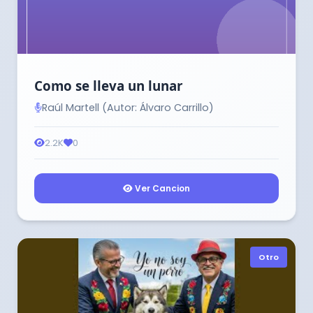
Como se lleva un lunar
Raúl Martell (Autor: Álvaro Carrillo)
2.2K
0
Ver Cancion
Otro