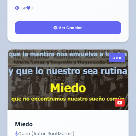
1.5K
0
Ver Cancion
Otro
Miedo
Corín (Autor: Raúl Martell)