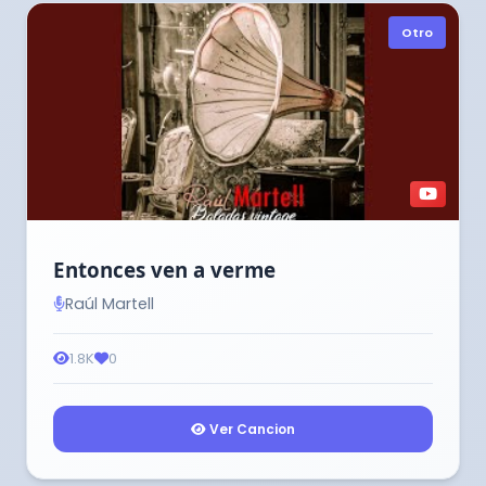
Otro
Entonces ven a verme
Raúl Martell
1.8K
0
Ver Cancion