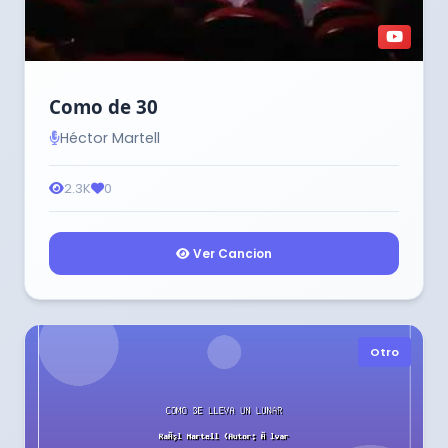
Como de 30
Héctor Martell
2.3K
0
Ver Cancion
Otro