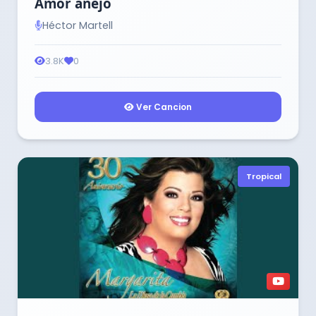
Amor añejo
Héctor Martell
3.8K
0
Ver Cancion
Tropical