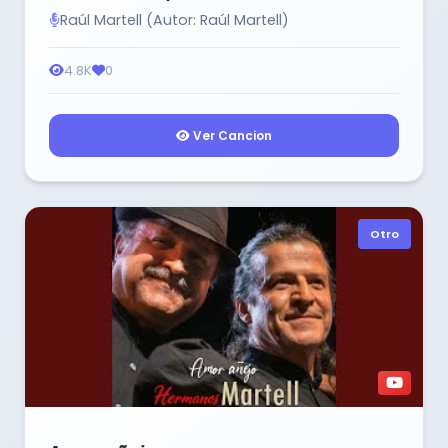
Raúl Martell (Autor: Raúl Martell)
4.8K
0
Ver Cancion
Otro