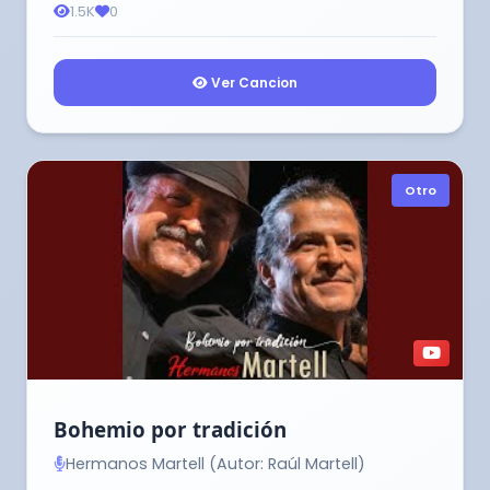
1.5K
0
Ver Cancion
Otro
Bohemio por tradición
Hermanos Martell (Autor: Raúl Martell)