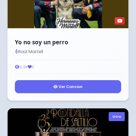
Yo no soy un perro
Raúl Martell
2.2K
0
Ver Cancion
Otro