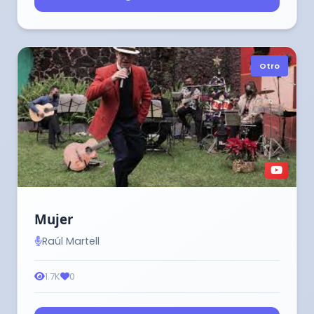
Otro
Mujer
Raúl Martell
1.7K
0