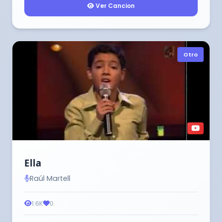
Ver Cancion
Otro
Ella
Raúl Martell
1.6K
0