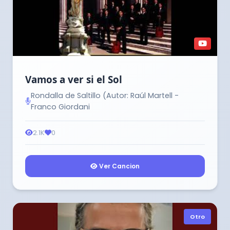
Vamos a ver si el Sol
Rondalla de Saltillo (Autor: Raúl Martell -
Franco Giordani
2.1K
0
Ver Cancion
Otro