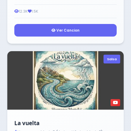
12.3K
1.5K
Ver Cancion
Salsa
La vuelta