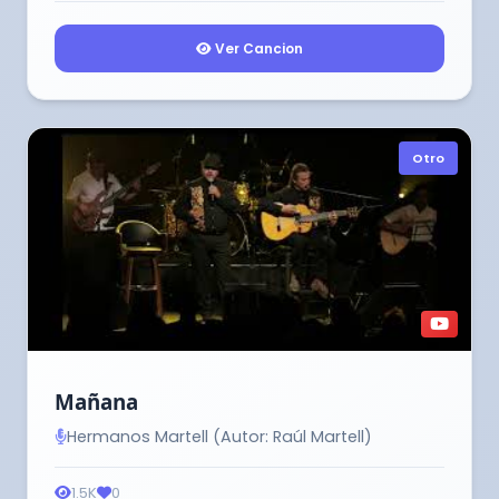
Ver Cancion
Otro
Mañana
Hermanos Martell (Autor: Raúl Martell)
1.5K
0