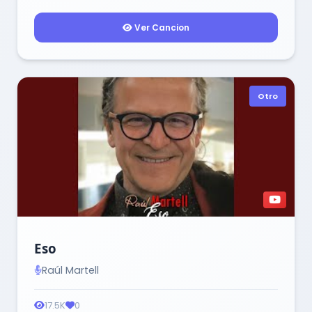
Ver Cancion
Otro
Eso
Raúl Martell
17.5K
0