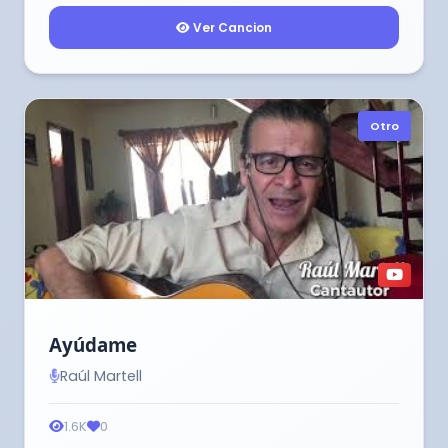
Ver Cancion
Otro
Ayúdame
Raúl Martell
1.6K
0