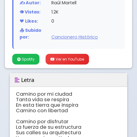
✍️ Autor:
Raúl Martell
👁️ Vistas:
1.2K
❤️ Likes:
0
📤 Subido
por:
Cancionero Histórico
Spotify
Ver en YouTube
Letra
Camino por mi ciudad

Tanta vida se respira

En esta tierra que inspira

Camino con libertad

Camino por disfrutar

La fuerza de su estructura

Sus calles su arquitectura
