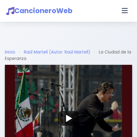
CancioneroWeb
Inicio
›
Raúl Martell (Autor: Raúl Martell)
›
La Ciudad de la
Esperanza