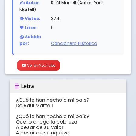
✍️ Autor:
Raúl Martell (Autor: Raúl
Martell)
👁️ Vistas:
374
❤️ Likes:
0
📤 Subido
por:
Cancionero Histórico
Ver en YouTube
Letra
¿Qué le han hecho a mi país?

De Raúl Martell

¿Qué le han hecho a mi país?

Que lo ahoga la pobreza

A pesar de su valor

A pesar de su riqueza
