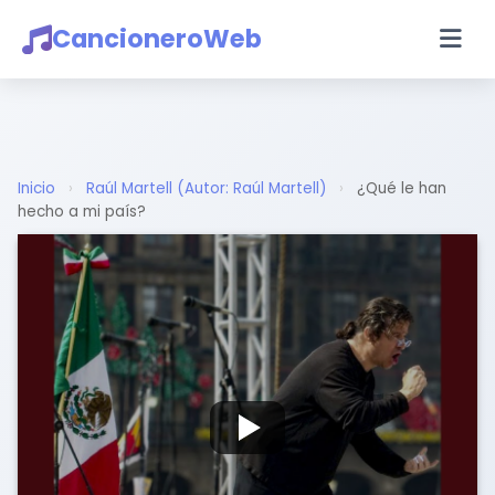
CancioneroWeb
Inicio
›
Raúl Martell (Autor: Raúl Martell)
›
¿Qué le han
hecho a mi país?