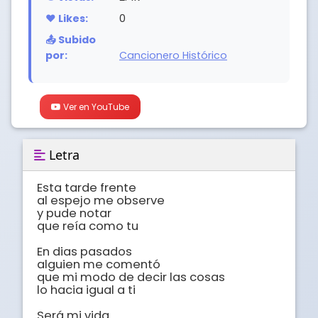
❤️ Likes:
0
📤 Subido
por:
Cancionero Histórico
Ver en YouTube
Letra
Esta tarde frente

al espejo me observe

y pude notar

que reía como tu

En dias pasados

alguien me comentó

que mi modo de decir las cosas

lo hacia igual a ti

Será mi vida
