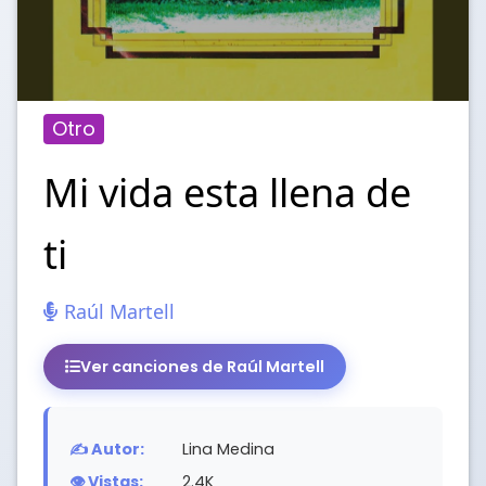
Otro
Mi vida esta llena de
ti
Raúl Martell
Ver canciones de Raúl Martell
✍️ Autor:
Lina Medina
👁️ Vistas:
2.4K