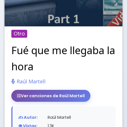
Otro
Fué que me llegaba la
hora
Raúl Martell
Ver canciones de Raúl Martell
✍️ Autor:
Raúl Martell
👁️ Vistas:
1.3K