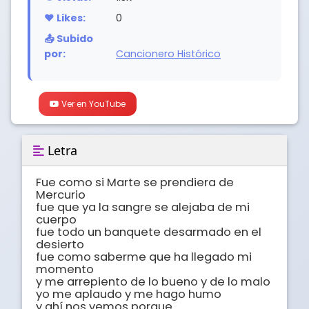
❤️ Likes:
0
📤 Subido
por:
Cancionero Histórico
Ver en YouTube
Letra
Fue como si Marte se prendiera de 
Mercurio

fue que ya la sangre se alejaba de mi 
cuerpo

fue todo un banquete desarmado en el 
desierto

fue como saberme que ha llegado mi 
momento

y me arrepiento de lo bueno y de lo malo 

yo me aplaudo y me hago humo

y ahí nos vemos porque......
