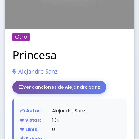
Otro
Princesa
Alejandro Sanz
Ver canciones de Alejandro Sanz
✍️ Autor:
Alejandro Sanz
👁️ Vistas:
1.3K
❤️ Likes:
0
📤 Subido