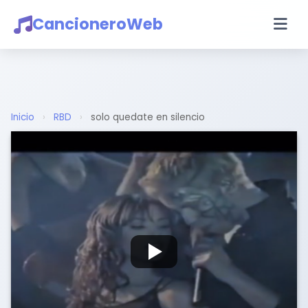
CancioneroWeb
Inicio
›
RBD
›
solo quedate en silencio