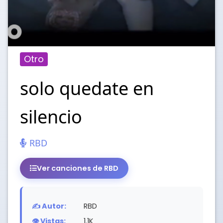
Otro
solo quedate en
silencio
RBD
Ver canciones de RBD
✍️ Autor:
RBD
👁️ Vistas:
1.1K