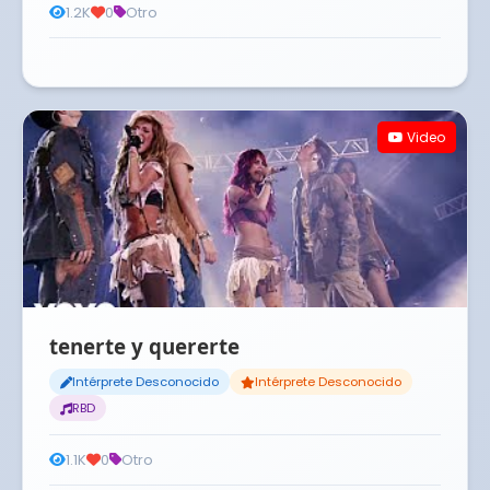
1.2K
0
Otro
Video
tenerte y quererte
Intérprete Desconocido
Intérprete Desconocido
RBD
1.1K
0
Otro