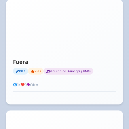
Fuera
RBD
RBD
Mauiricio I. Arriaga / BMG
1K
0
Otro