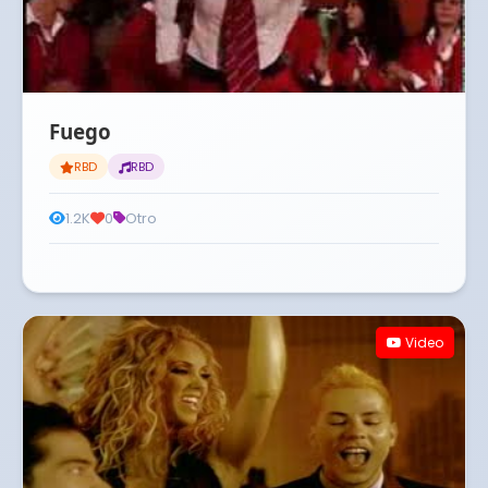
Fuego
RBD
RBD
1.2K
0
Otro
Video