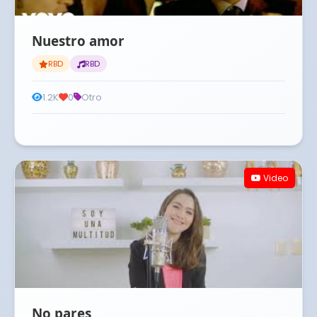
Nuestro amor
RBD
RBD
1.2K
0
Otro
Video
No pares