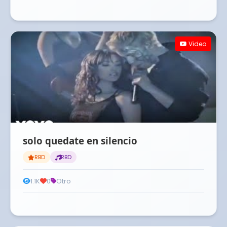
Video
solo quedate en silencio
RBD
RBD
1.1K
0
Otro