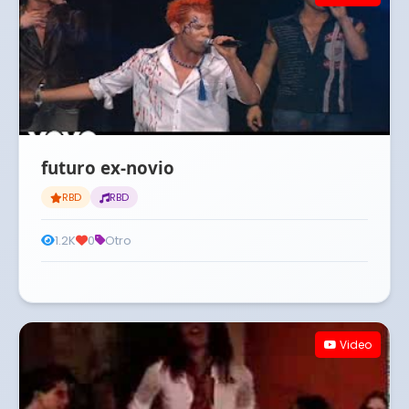
futuro ex-novio
RBD
RBD
1.2K
0
Otro
Video