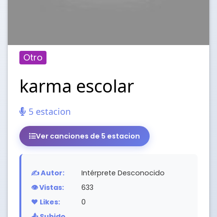
Otro
karma escolar
5 estacion
Ver canciones de 5 estacion
✍️ Autor:
Intérprete Desconocido
👁️ Vistas:
633
❤️ Likes:
0
📤 Subido