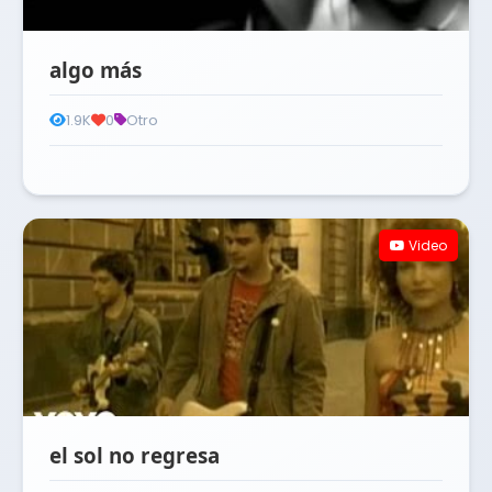
algo más
1.9K
0
Otro
Video
el sol no regresa