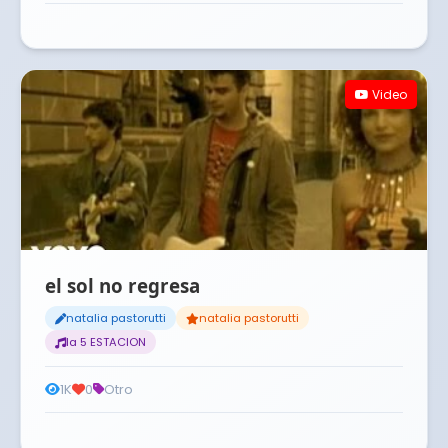
Video
el sol no regresa
natalia pastorutti
natalia pastorutti
la 5 ESTACION
1K
0
Otro