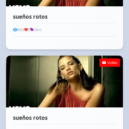
sueños rotos
893
0
Otro
Video
sueños rotos