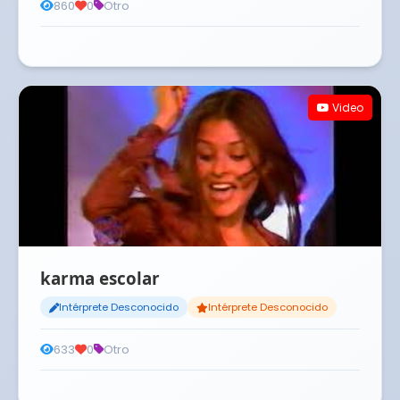
860
0
Otro
Video
karma escolar
Intérprete Desconocido
Intérprete Desconocido
633
0
Otro