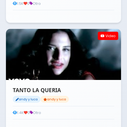
1.5K
0
Otro
Video
TANTO LA QUERIA
andy y luca
andy y luca
1.4K
0
Otro