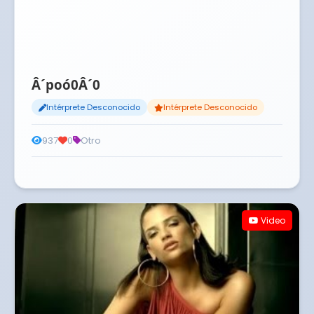
Â´poó0Â´0
Intérprete Desconocido
Intérprete Desconocido
937
0
Otro
Video