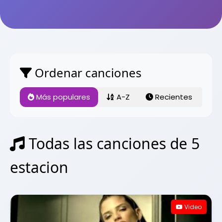
Ordenar canciones
Más populares
A-Z
Recientes
Todas las canciones de 5
estacion
Video