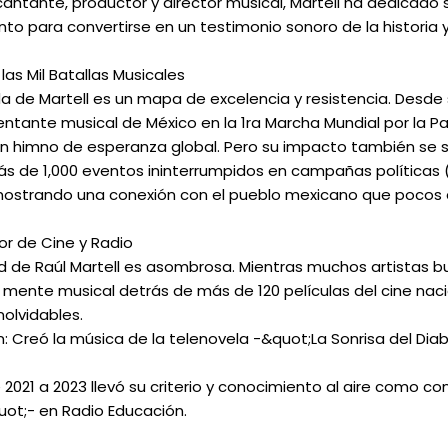
antante, productor y director musical, Martell ha dedicado s
to para convertirse en un testimonio sonoro de la historia y 
las Mil Batallas Musicales
da de Martell es un mapa de excelencia y resistencia. Desde s
entante musical de México en la 1ra Marcha Mundial por la P
un himno de esperanza global. Pero su impacto también se sie
ás de 1,000 eventos ininterrumpidos en campañas políticas 
ostrando una conexión con el pueblo mexicano que pocos a
r de Cine y Radio
ad de Raúl Martell es asombrosa. Mientras muchos artistas b
 la mente musical detrás de más de 120 películas del cine na
olvidables.
ón: Creó la música de la telenovela -&quot;La Sonrisa del Dia
e 2021 a 2023 llevó su criterio y conocimiento al aire como 
t;- en Radio Educación.