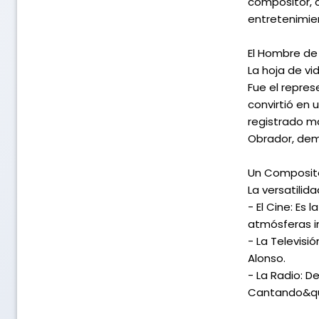
compositor, c
entretenimien
El Hombre de 
La hoja de vi
Fue el repres
convirtió en 
registrado m
Obrador, dem
Un Composito
La versatilid
- El Cine: Es
atmósferas in
- La Televisi
Alonso.
- La Radio: D
Cantando&quo