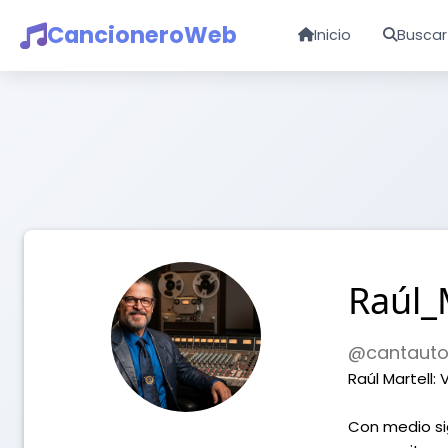
CancioneroWeb
Inicio
Buscar
Raúl_
@cantauto
Raúl Martell:
Con medio sig