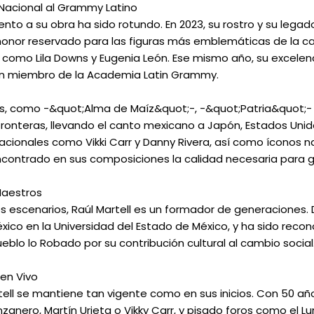
 Nacional al Grammy Latino
ento a su obra ha sido rotundo. En 2023, su rostro y su legado
 honor reservado para las figuras más emblemáticas de la c
como Lila Downs y Eugenia León. Ese mismo año, su excelenc
en miembro de la Academia Latin Grammy.
s, como -&quot;Alma de Maíz&quot;-, -&quot;Patria&quot;- 
ronteras, llevando el canto mexicano a Japón, Estados Unido
nacionales como Vikki Carr y Danny Rivera, así como íconos 
ncontrado en sus composiciones la calidad necesaria para gr
Maestros
os escenarios, Raúl Martell es un formador de generaciones.
xico en la Universidad del Estado de México, y ha sido recon
ueblo lo Robado por su contribución cultural al cambio social
en Vivo
tell se mantiene tan vigente como en sus inicios. Con 50 a
nero, Martín Urieta o Vikky Carr, y pisado foros como el Lu