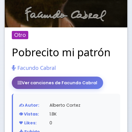
Otro
Pobrecito mi patrón
Facundo Cabral
Ver canciones de Facundo Cabral
✍️ Autor:
Alberto Cortez
👁️ Vistas:
1.8K
❤️ Likes:
0
📤 Subido