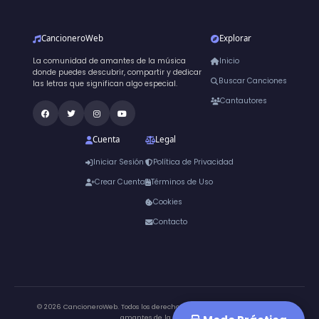
CancioneroWeb
Explorar
La comunidad de amantes de la música
Inicio
donde puedes descubrir, compartir y dedicar
Buscar Canciones
las letras que significan algo especial.
Cantautores
Cuenta
Legal
Iniciar Sesión
Política de Privacidad
Crear Cuenta
Términos de Uso
Cookies
Contacto
© 2026 CancioneroWeb. Todos los derechos reservados.
Hecho para los
amantes de la música