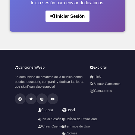
Inicia sesión para enviar dedicatorias.
Iniciar Sesión
CancioneroWeb
Explorar
Inicio
La comunidad de amantes de la música donde
puedes descubrir, compartir y dedicar las letras
Buscar Canciones
que significan algo especial.
Cantautores
Cuenta
Legal
Iniciar Sesión
Política de Privacidad
Crear Cuenta
Términos de Uso
Cookies