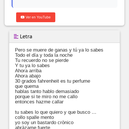
Ver en YouTube
Letra
Pero se muere de ganas y tú ya lo sabes

Todo el día y toda la noche

Tu recuerdo no se pierde

Y tu ya lo sabes

Ahora arriba

Ahora abajo

30 grados fahrenheit es tu perfume

que quema

hablas tanto hablo demasiado

porque si te miro no me callo

entonces hazme callar

tu sabes lo que quiero y que busco …

collo spalle mento

yo soy un bastardo crònico

abràzame fuerte
