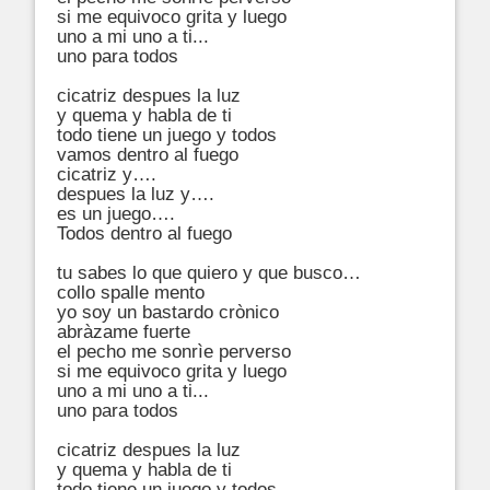
si me equivoco grita y luego

uno a mi uno a ti... 

uno para todos

cicatriz despues la luz

y quema y habla de ti

todo tiene un juego y todos

vamos dentro al fuego 

cicatriz y….

despues la luz y….

es un juego….

Todos dentro al fuego 

tu sabes lo que quiero y que busco… 

collo spalle mento

yo soy un bastardo crònico

abràzame fuerte

el pecho me sonrìe perverso

si me equivoco grita y luego

uno a mi uno a ti... 

uno para todos

cicatriz despues la luz

y quema y habla de ti

todo tiene un juego y todos
