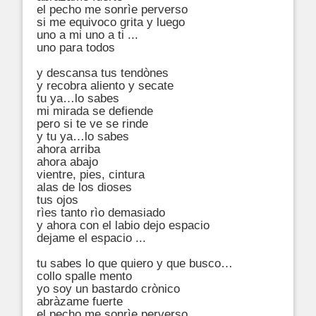
el pecho me sonrìe perverso

si me equivoco grita y luego

uno a mi uno a ti ...

uno para todos

y descansa tus tendònes

y recobra aliento y secate

tu ya…lo sabes

mi mirada se defiende

pero si te ve se rinde

y tu ya…lo sabes

ahora arriba

ahora abajo

vientre, pies, cintura

alas de los dioses

tus ojos

rìes tanto rìo demasiado

y ahora con el labio dejo espacio

dejame el espacio ...

tu sabes lo que quiero y que busco… 

collo spalle mento

yo soy un bastardo crònico

abràzame fuerte

el pecho me sonrìe perverso
