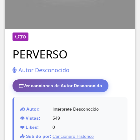
Otro
PERVERSO
Autor Desconocido
Ver canciones de Autor Desconocido
✍️ Autor:
Intérprete Desconocido
👁️ Vistas:
549
❤️ Likes:
0
📤 Subido por:
Cancionero Histórico