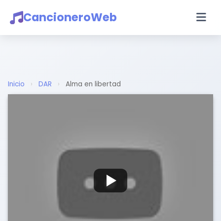
CancioneroWeb
Inicio
›
DAR
›
Alma en libertad