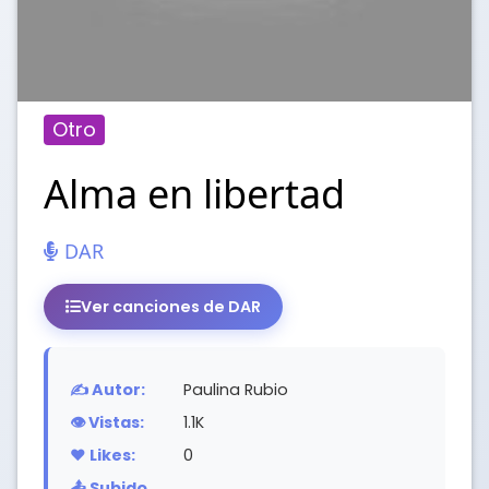
Otro
Alma en libertad
DAR
Ver canciones de DAR
✍️ Autor:
Paulina Rubio
👁️ Vistas:
1.1K
❤️ Likes:
0
📤 Subido