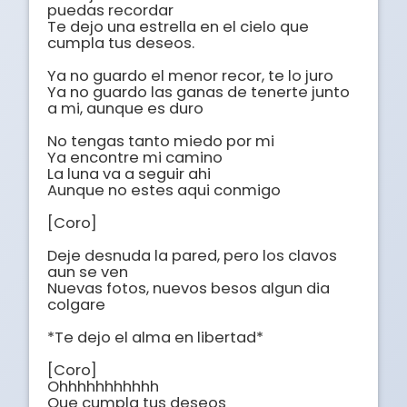
puedas recordar 

Te dejo una estrella en el cielo que 
cumpla tus deseos. 

Ya no guardo el menor recor, te lo juro 

Ya no guardo las ganas de tenerte junto 
a mi, aunque es duro 

No tengas tanto miedo por mi 

Ya encontre mi camino 

La luna va a seguir ahi 

Aunque no estes aqui conmigo 

[Coro]

Deje desnuda la pared, pero los clavos 
aun se ven 

Nuevas fotos, nuevos besos algun dia 
colgare 

*Te dejo el alma en libertad* 

[Coro]

Ohhhhhhhhhhh 

Que cumpla tus deseos 
