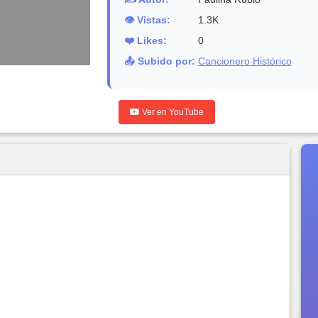
👁️ Vistas:
1.3K
❤️ Likes:
0
📤 Subido por:
Cancionero Histórico
Ver en YouTube