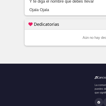
Y te diga el nombre que debes llevar

Ojala Ojala
Dedicatorias
Aún no hay dedi
Canci
La comuni
puedes des
que signif