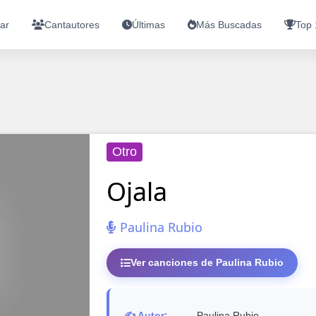
ar
Cantautores
Últimas
Más Buscadas
Top 
Otro
Ojala
Paulina Rubio
Ver canciones de Paulina Rubio
✍️ Autor:
Paulina Rubio