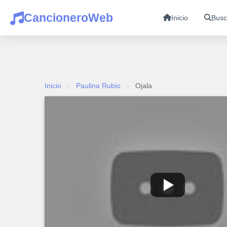
CancioneroWeb
Inicio
Busc
Inicio
›
Paulina Rubio
›
Ojala