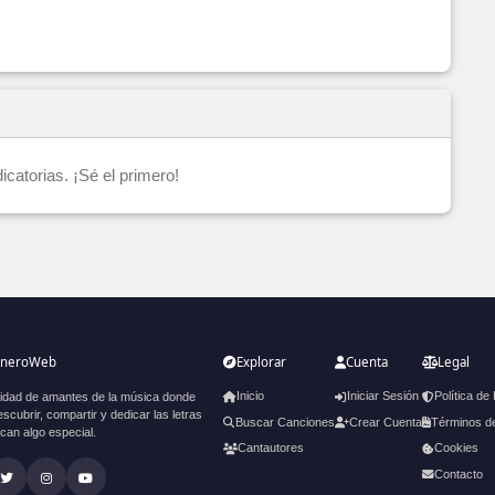
catorias. ¡Sé el primero!
oneroWeb
Explorar
Cuenta
Legal
Inicio
Iniciar Sesión
Política de
dad de amantes de la música donde
cubrir, compartir y dedicar las letras
Buscar Canciones
Crear Cuenta
Términos d
ican algo especial.
Cantautores
Cookies
Contacto