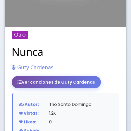
Otro
Nunca
Guty Cardenas
Ver canciones de Guty Cardenas
✍️ Autor:
Trio Santo Domingo
👁️ Vistas:
1.2K
❤️ Likes:
0
📤 Subido