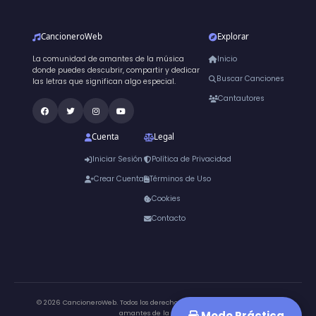
CancioneroWeb
Explorar
La comunidad de amantes de la música
Inicio
donde puedes descubrir, compartir y dedicar
Buscar Canciones
las letras que significan algo especial.
Cantautores
Cuenta
Legal
Iniciar Sesión
Política de Privacidad
Crear Cuenta
Términos de Uso
Cookies
Contacto
© 2026 CancioneroWeb. Todos los derechos reservados.
Hecho para los
Modo Práctica
amantes de la música