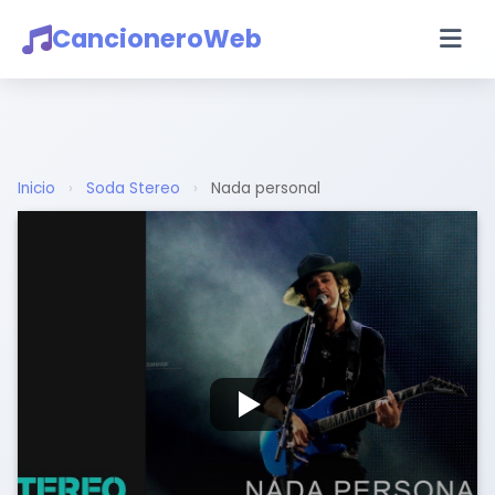
CancioneroWeb
Inicio
›
Soda Stereo
›
Nada personal