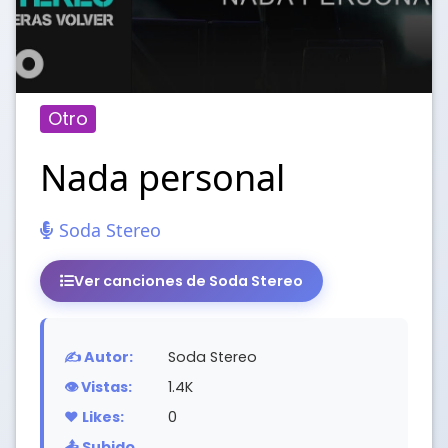
Otro
Nada personal
Soda Stereo
Ver canciones de Soda Stereo
✍️ Autor:
Soda Stereo
👁️ Vistas:
1.4K
❤️ Likes:
0
📤 Subido