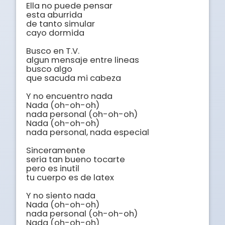
Ella no puede pensar

esta aburrida

de tanto simular

cayo dormida

Busco en T.V.

algun mensaje entre lineas

busco algo

que sacuda mi cabeza

Y no encuentro nada

Nada (oh-oh-oh)

nada personal (oh-oh-oh)

Nada (oh-oh-oh)

nada personal, nada especial

Sinceramente

seria tan bueno tocarte

pero es inutil

tu cuerpo es de latex

Y no siento nada

Nada (oh-oh-oh)

nada personal (oh-oh-oh)

Nada (oh-oh-oh)
