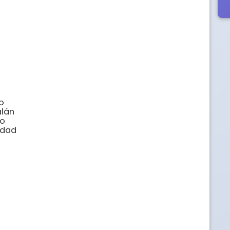
 

án 

 

dad 
