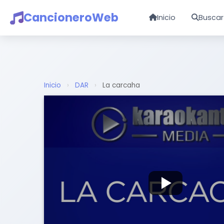
CancioneroWeb
Inicio
Buscar
Inicio
›
DAR
›
La carcaha