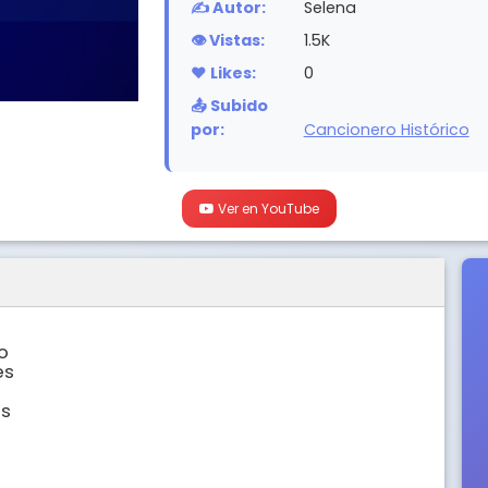
✍️ Autor:
Selena
👁️ Vistas:
1.5K
❤️ Likes:
0
📤 Subido
por:
Cancionero Histórico
Ver en YouTube
 

s 

 
