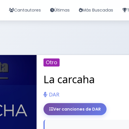
Cantautores
Últimas
Más Buscadas
Otro
La carcaha
DAR
Ver canciones de DAR