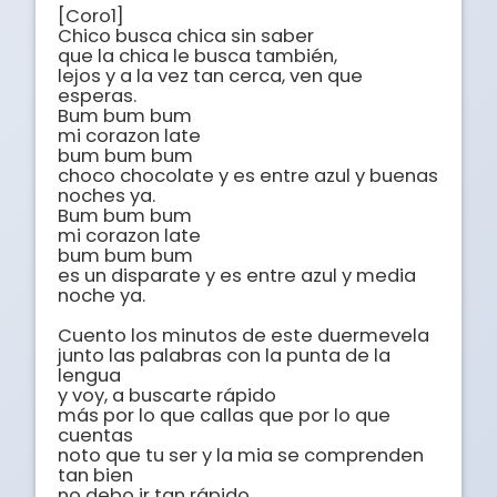
[Coro1]

Chico busca chica sin saber

que la chica le busca también,

lejos y a la vez tan cerca, ven que 
esperas.

Bum bum bum

mi corazon late

bum bum bum

choco chocolate y es entre azul y buenas 
noches ya.

Bum bum bum

mi corazon late

bum bum bum

es un disparate y es entre azul y media 
noche ya.

Cuento los minutos de este duermevela

junto las palabras con la punta de la 
lengua

y voy, a buscarte rápido

más por lo que callas que por lo que 
cuentas

noto que tu ser y la mia se comprenden 
tan bien

no debo ir tan rápido
