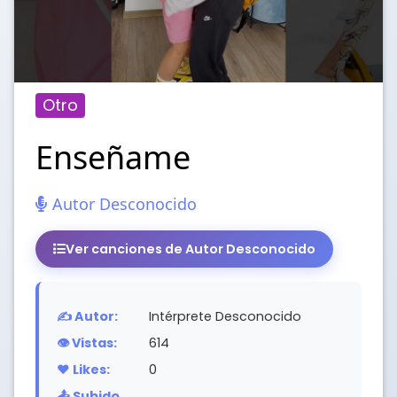
Otro
Enseñame
Autor Desconocido
Ver canciones de Autor Desconocido
✍️ Autor:
Intérprete Desconocido
👁️ Vistas:
614
❤️ Likes:
0
📤 Subido