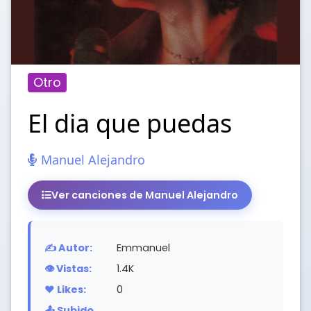
Otro
El dia que puedas
Manuel Alejandro
Ver canciones de Manuel Alejandro
✍️ Autor:
Emmanuel
👁️ Vistas:
1.4K
❤️ Likes:
0
📤 Subido