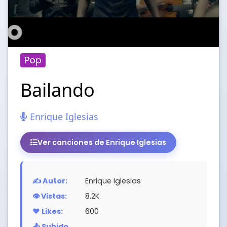
Pop
Bailando
Enrique Iglesias
Ver canciones de Enrique Iglesias
✍️ Autor:
Enrique Iglesias
👁️ Vistas:
8.2K
❤️ Likes:
600
📤 Subido