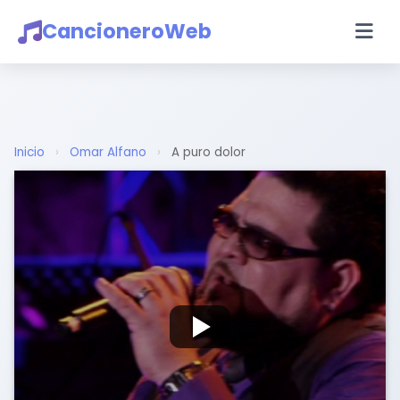
CancioneroWeb
Inicio
›
Omar Alfano
›
A puro dolor