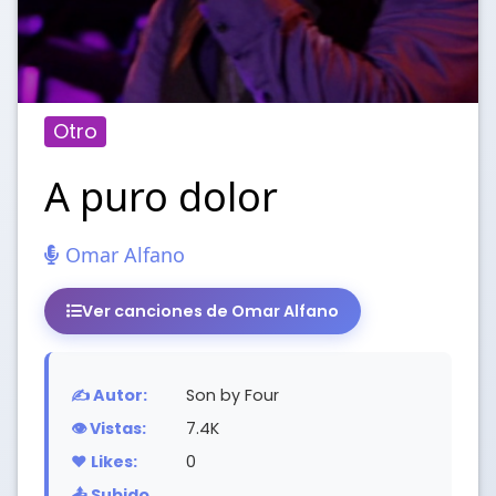
Otro
A puro dolor
Omar Alfano
Ver canciones de Omar Alfano
✍️ Autor:
Son by Four
👁️ Vistas:
7.4K
❤️ Likes:
0
📤 Subido