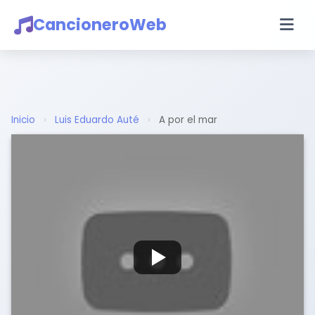
CancioneroWeb
Inicio
›
Luis Eduardo Auté
›
A por el mar