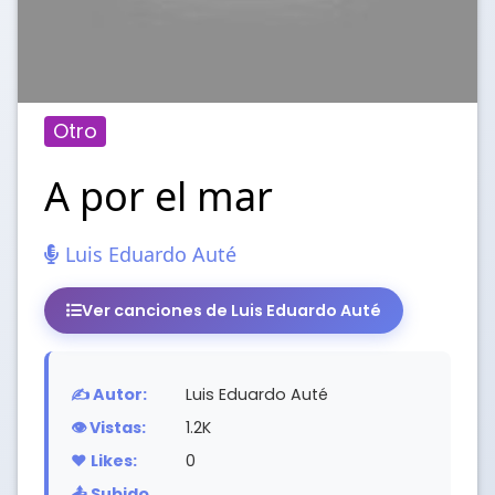
Otro
A por el mar
Luis Eduardo Auté
Ver canciones de Luis Eduardo Auté
✍️ Autor:
Luis Eduardo Auté
👁️ Vistas:
1.2K
❤️ Likes:
0
📤 Subido