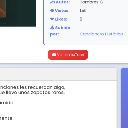
✍️ Autor:
Hombres G
👁️ Vistas:
1.5K
❤️ Likes:
0
📤 Subido
por:
Cancionero Histórico
Ver en YouTube
nciones les recuerdan algo,

e llevo unos zapatos raros,

ímido.

ente
