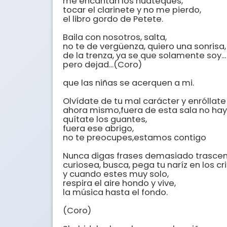
me encantan los huateques, 

tocar el clarinete y no me pierdo, 

el libro gordo de Petete.

Baila con nosotros, salta,

no te de vergüenza, quiero una sonrisa, 
de la trenza, ya se que solamente soy...
pero dejad...(Coro)

que las niñas se acerquen a mi.

Olvídate de tu mal carácter y enróllate 
ahora mismo,fuera de esta sala no hay 
quítate los guantes,

fuera ese abrigo, 

no te preocupes,estamos contigo

Nunca digas frases demasiado trascen
curiosea, busca, pega tu naríz en los cri
y cuando estes muy solo,

respira el aire hondo y vive, 

la música hasta el fondo.

(Coro)
