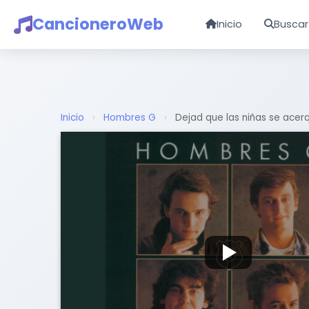
CancioneroWeb
Inicio
Buscar
Inicio
›
Hombres G
›
Dejad que las niñas se acer