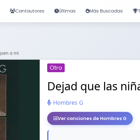
Cantautores
Últimas
Más Buscadas
quen a mi
Otro
Dejad que las niñ
Hombres G
Ver canciones de Hombres G