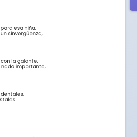
para esa niña,

 un sinvergüenza,

con la galante,

nada importante, 

dentales,

stales
