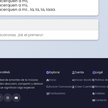
cerquen a mi,

cerquen a mi,

quen a mi... la, la, la, laaa.
catorias. ¡Sé el primero!
neroWeb
Explorar
Cuenta
Legal
dad de amantes de la música
Inicio
Iniciar Sesión
Política d
es descubrir, compartir y dedicar
Buscar Canciones
Crear Cuenta
Términos 
que significan algo especial.
Cantautores
Cookies
Contacto