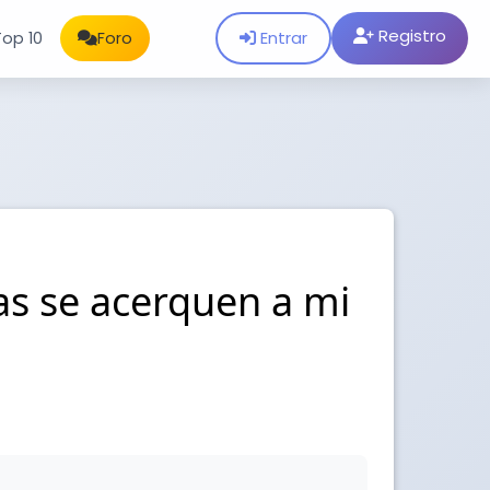
Registro
Entrar
Top 10
Foro
as se acerquen a mi