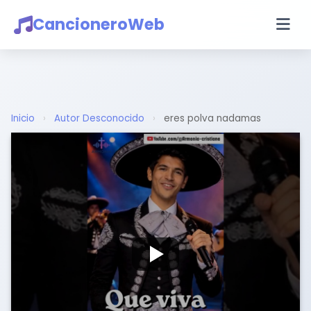
CancioneroWeb
Inicio
›
Autor Desconocido
›
eres polva nadamas