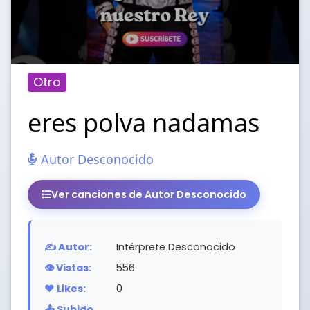
Otro
eres polva nadamas
Autor Desconocido
Ver canciones de Autor Desconocido
✍️ Autor:
Intérprete Desconocido
👁️ Vistas:
556
❤️ Likes:
0
📤 Subido