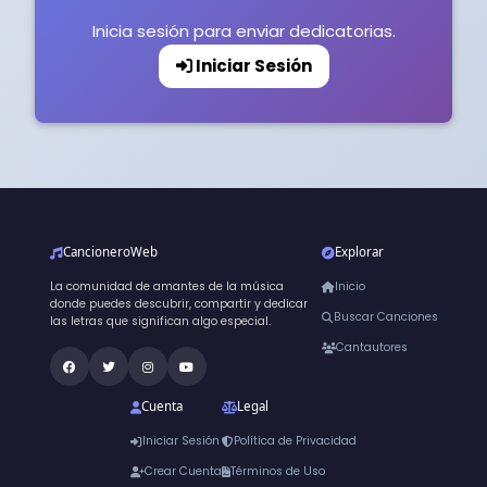
Inicia sesión para enviar dedicatorias.
Iniciar Sesión
CancioneroWeb
Explorar
La comunidad de amantes de la música
Inicio
donde puedes descubrir, compartir y dedicar
Buscar Canciones
las letras que significan algo especial.
Cantautores
Cuenta
Legal
Iniciar Sesión
Política de Privacidad
Crear Cuenta
Términos de Uso