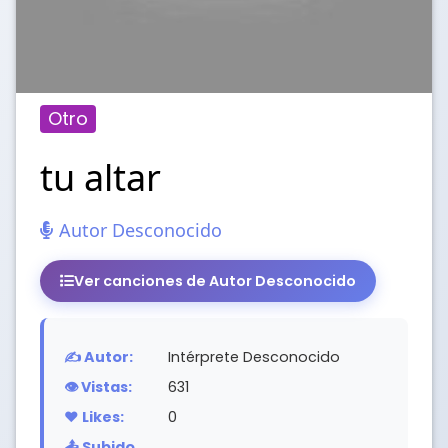
Otro
tu altar
Autor Desconocido
Ver canciones de Autor Desconocido
✍️ Autor:
Intérprete Desconocido
👁️ Vistas:
631
❤️ Likes:
0
📤 Subido