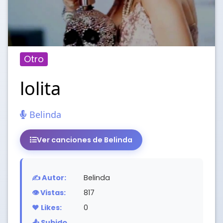
Otro
lolita
Belinda
Ver canciones de Belinda
✍️ Autor:
Belinda
👁️ Vistas:
817
❤️ Likes:
0
📤 Subido