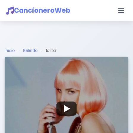
CancioneroWeb
Inicio
›
Belinda
›
lolita