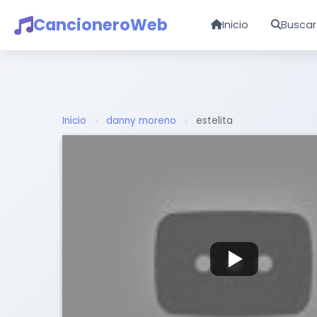
CancioneroWeb
Inicio
Buscar
Inicio
›
danny moreno
›
estelita