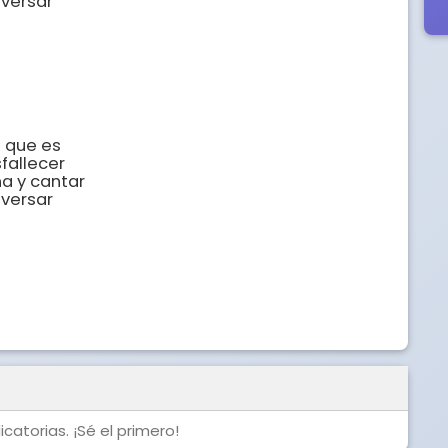
versar

 que es

fallecer

a y cantar

versar

catorias. ¡Sé el primero!