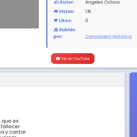
✍️ Autor:
Angeles Ochoa
👁️ Vistas:
1.1K
❤️ Likes:
0
📤 Subido
por:
Cancionero Histórico
Ver en YouTube
 que es

fallecer

a y cantar
