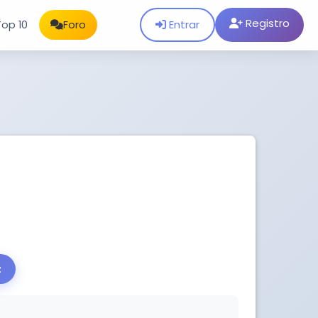
Registro
Entrar
Top 10
Foro
z