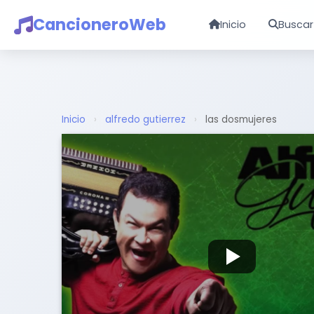
CancioneroWeb
Inicio
Buscar
Inicio
›
alfredo gutierrez
›
las dosmujeres