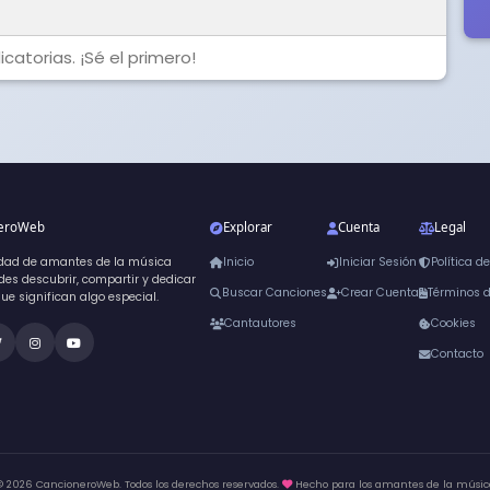
catorias. ¡Sé el primero!
neroWeb
Explorar
Cuenta
Legal
dad de amantes de la música
Inicio
Iniciar Sesión
Política d
es descubrir, compartir y dedicar
Buscar Canciones
Crear Cuenta
Términos 
que significan algo especial.
Cantautores
Cookies
Contacto
© 2026 CancioneroWeb. Todos los derechos reservados.
Hecho para los amantes de la músic