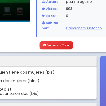
✍️ Autor:
paulina aguirre
👁️ Vistas:
993
❤️ Likes:
0
📤 Subido
por:
Cancionero Histórico
Ver en YouTube
uien tiene dos mujeres (bis)

o dos mujeres(bies)

(bis)

esentaron dos (bis)