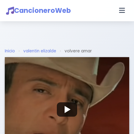
CancioneroWeb
Inicio
›
valentin elizalde
›
volvere amar