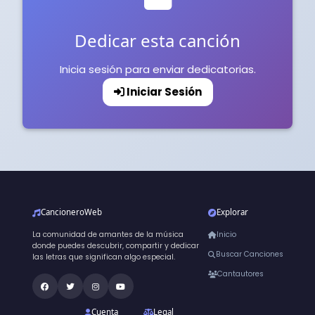
Dedicar esta canción
Inicia sesión para enviar dedicatorias.
Iniciar Sesión
CancioneroWeb
Explorar
La comunidad de amantes de la música
Inicio
donde puedes descubrir, compartir y dedicar
Buscar Canciones
las letras que significan algo especial.
Cantautores
Cuenta
Legal