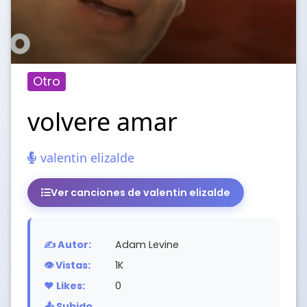
Otro
volvere amar
valentin elizalde
Ver canciones de valentin elizalde
✍️ Autor:
Adam Levine
👁️ Vistas:
1K
❤️ Likes:
0
📤 Subido