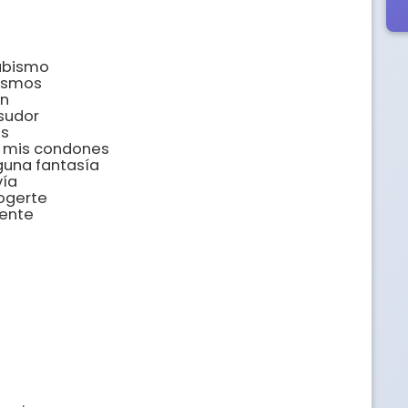
bismo

ismos

n

udor

s

 mis condones

guna fantasía

ía

ogerte

ente
