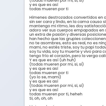
(todas mueren por mi, si, si)

y es que es así

todas mueren por ti

Hímenes destrozados convertidos en a
sin ser cara y lindo, en la cama causo s
mantengo mi ritmo, les doy satisfacció
adoro ver sus cuerpos empapados en s
un extra de pasión y diversas posicione
han hecho que las grupies coleccionen
no te asombres, esto es real, no es nin
mami, no estés triste, soy tu papi todav
soy tu vida, soy tu muerte y vivo para c
tengo frío el corazón, pero la verga cali
Y es que es así (uh huh)

(todas mueren por mi, si, si)

y es que es así

todas mueren por ti

(yo lo se, mami)

y es que es así

(todas mueren por mi, si, si)

y es que es así

todas mueren por ti, heheh

Si, oh, oh, oh
