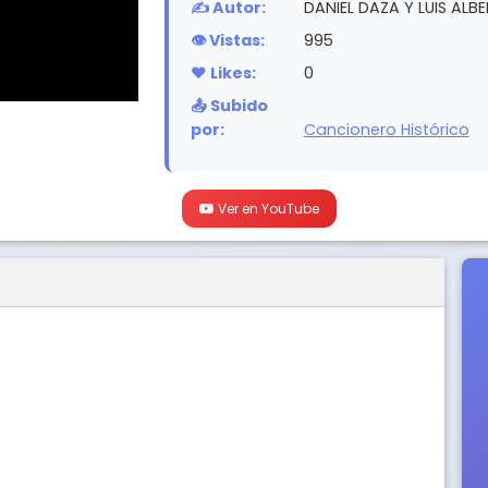
✍️ Autor:
DANIEL DAZA Y LUIS AL
👁️ Vistas:
995
❤️ Likes:
0
📤 Subido
por:
Cancionero Histórico
Ver en YouTube