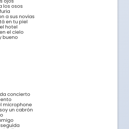
 ojos

 los osos

uria

n a sus novias

á en tu piel

l hotel

n el cielo

 bueno

da concierto

iento

el microphone

soy un cabrón

o

nmigo

 seguida
