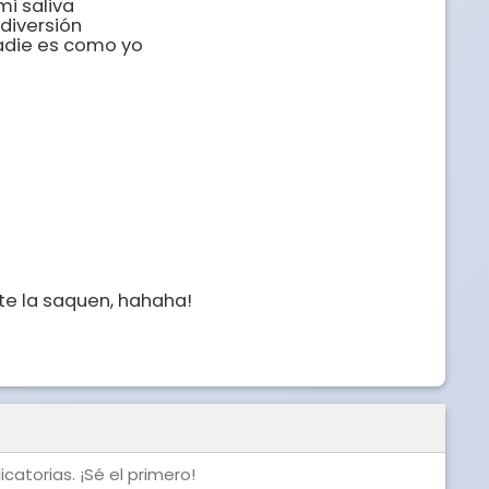
 saliva

diversión

die es como yo

te la saquen, hahaha!

catorias. ¡Sé el primero!