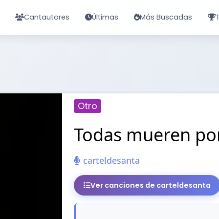
Cantautores
Últimas
Más Buscadas
Otro
Todas mueren po
carteldesanta
Ver canciones de carteldesanta