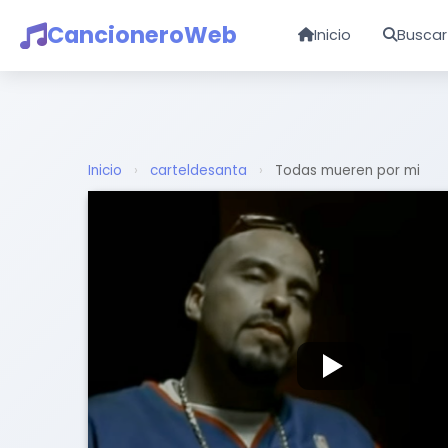
CancioneroWeb
Inicio
Buscar
Inicio
›
carteldesanta
›
Todas mueren por mi