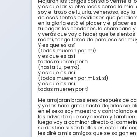
Mojaran las tangas con solo verme a los
y es que las vuelvo locas como la miel a
soy el trozo de lujuria, venenoso, soy la f
de esos tontos envidiosos que perdiero
en la gloria está el placer y el placer est
tu pagas los condones, la champaña y e
y verás que voy a hacer que te sientas e
mami, tengo fama de para eso ser muy
Y es que es así

(todas mueren por mi)

y es que es así

todas mueren por ti

(hasta tu, perra)

y es que es así

(todas mueren por mi, si, si)

y es que es así

todas mueren por ti

Me arrojaran brassieres después de ca
y yo las haré gritar hasta dejarlas sin al
en el sexo soy maestro y controlando 
les advierto que soy diestro y también 
luego voy a caminar directo al camerin
su destino si son bellas es estar ahí co
les diré a mis amigos que se salgan en