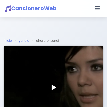
CancioneroWeb
Inicio
›
yuridia
›
ahora entendi