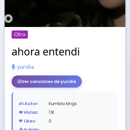
Otro
ahora entendi
yuridia
Ver canciones de yuridia
✍️ Autor:
Kumbia Kings
👁️ Vistas:
1.1K
❤️ Likes:
0
📤 Subido