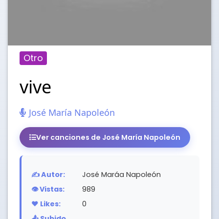
Otro
vive
José María Napoleón
Ver canciones de José María Napoleón
✍️ Autor:
José Maráa Napoleón
👁️ Vistas:
989
❤️ Likes:
0
📤 Subido