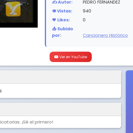
✍️ Autor:
PEDRO FERNANDEZ
👁️ Vistas:
940
❤️ Likes:
0
📤 Subido
por:
Cancionero Histórico
Ver en YouTube
s
catorias. ¡Sé el primero!