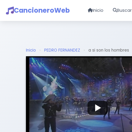
CancioneroWeb
Inicio
Buscar
Inicio
›
PEDRO FERNANDEZ
›
a si son los hombres