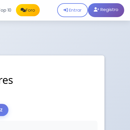
Registro
Entrar
Top 10
Foro
res
EZ