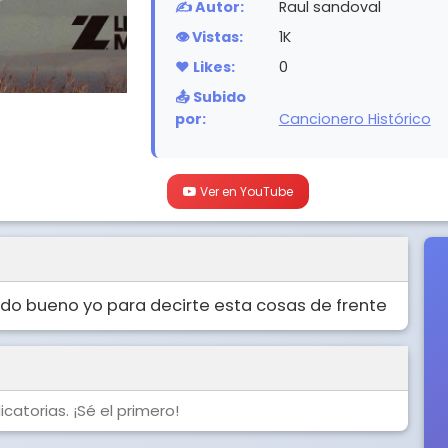
✍️ Autor:
Raul sandoval
👁️ Vistas:
1K
❤️ Likes:
0
📤 Subido
por:
Cancionero Histórico
Ver en YouTube
do bueno yo para decirte esta cosas de frente
catorias. ¡Sé el primero!