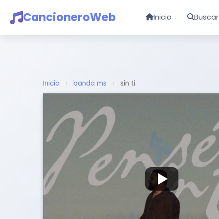
CancioneroWeb
Inicio
Buscar
Inicio
›
banda ms
›
sin ti