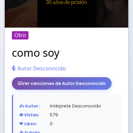
Otro
como soy
Autor Desconocido
Ver canciones de Autor Desconocido
✍️ Autor:
Intérprete Desconocido
👁️ Vistas:
579
❤️ Likes:
0
📤 Subido