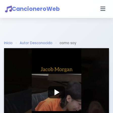
CancioneroWeb
Inicio
›
Autor Desconocido
›
como soy