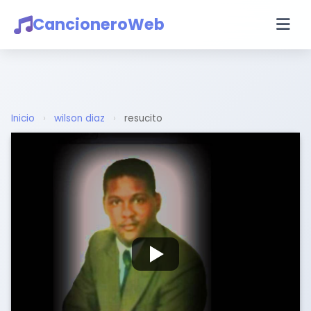
CancioneroWeb
Inicio
›
wilson diaz
›
resucito