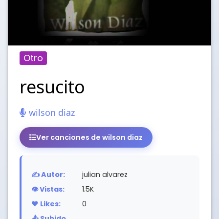
Otro
resucito
wilson diaz
Ver canciones de wilson diaz
✍️ Autor:
julian alvarez
👁️ Vistas:
1.5K
❤️ Likes:
0
📤 Subido